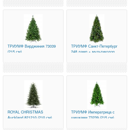
ТРИУМФ
Вирджиния 73039
ТРИУМФ
Санкт-Петербург
(215 см)
248 ламп + мультиколор
73925-led (
ROYAL CHRISTMAS
ТРИУМФ
Императрица с
Auckland 821210 (210 см)
шишками 73239 (215 см)