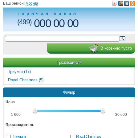
Ваш регион:
Москва
горячая линия
000 00 00
(499)
В корзине:
пусто
Производители
Триумф (17)
Royal Christmas (5)
Фильтр
Цена
1 600
30 000
Производитель
Триумф
Royal Christmas