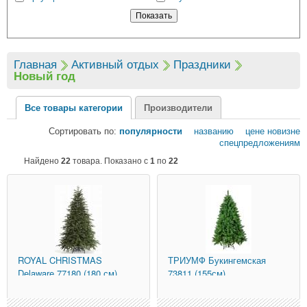
Главная
Активный отдых
Праздники
Новый год
Все товары категории
Производители
Сортировать по:
популярности
названию
цене
новизне
спецпредложениям
Найдено
22
товара. Показано с
1
по
22
ROYAL CHRISTMAS
ТРИУМФ
Букингемская
Delaware 77180 (180 см)
73811 (155см)