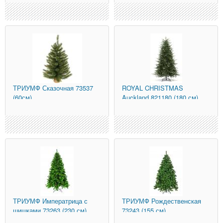
ТРИУМФ
Сказочная 73537
ROYAL CHRISTMAS
(60см)
Auckland 821180 (180 см)
ТРИУМФ
Императрица с
ТРИУМФ
Рождественская
шишками 73263 (230 см)
73243 (155 см)