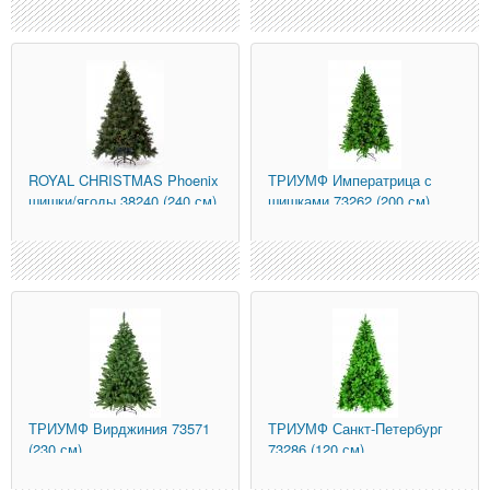
ROYAL CHRISTMAS
Phoenix
ТРИУМФ
Императрица с
шишки/ягоды 38240 (240 см)
шишками 73262 (200 см)
ТРИУМФ
Вирджиния 73571
ТРИУМФ
Санкт-Петербург
(230 см)
73286 (120 см)