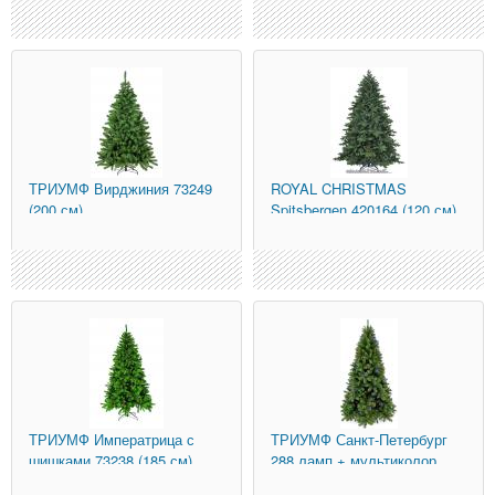
ТРИУМФ
Вирджиния 73249
ROYAL CHRISTMAS
(200 см)
Spitsbergen 420164 (120 см)
ТРИУМФ
Императрица с
ТРИУМФ
Санкт-Петербург
шишками 73238 (185 см)
288 ламп + мультиколор
73926-led (