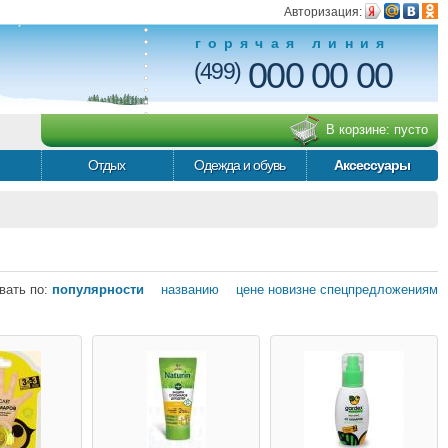
Авторизация:
горячая линия
000 00 00
(499)
В корзине:
пусто
Отдых
Одежда и обувь
Аксессуары
вать по:
популярности
названию
цене
новизне
спецпредложениям