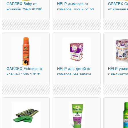
GARDEX
Baby от
HELP
дымовая от
GRATEX
G
комаров 75мл (0139)
комаров, мух и ос 50
от клещей 
г., инсектицидная
со сменны
GARDEX
Extreme от
HELP
для детей от
HELP
унив
клещей 150мл 0131
комаров без запаха
с индикато
30 ночей