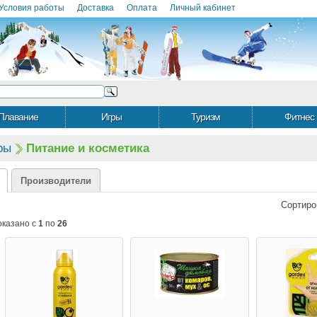
Условия работы
Доставка
Оплата
Личный кабинет
Плавание
Игры
Туризм
Фитнес
ры
Питание и косметика
Производители
Сортиро
оказано с
1
по
26