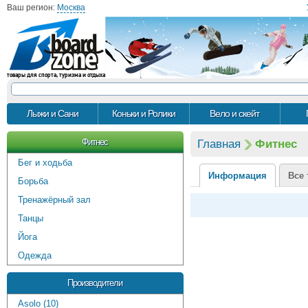
Ваш регион:
Москва
товары для спорта, туризма и отдыха
Лыжи и Сани
Коньки и Ролики
Вело и скейт
Фитнес
Главная
Фитнес
Бег и ходьба
Информация
Все 
Борьба
Тренажёрный зал
Танцы
Йога
Одежда
Производители
Asolo (10)