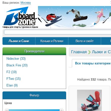
Ваш регион:
Москва
товары для спорта, туризма и отдыха
Лыжи и Сани
Коньки и Ролики
Вело и скейт
Производители
Главная
Лыжи и С
Nidecker (33)
Все товары категории
Black Fire (20)
F2 (19)
FTwo (15)
Найдено
332
товара. П
Elan (9)
Фильтр
Цена