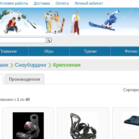
Условия работы
Доставка
Оплата
Личный кабинет
Плавание
Игры
Туризм
Фитнес
ани
Сноубординг
Крепления
Производители
Сортиро
оказано с
1
по
40