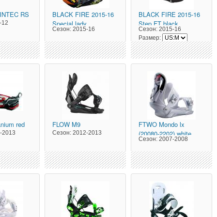
 INTEC RS
BLACK FIRE
2015-16
BLACK FIRE
2015-16
Special lady
Step FT black
-12
Сезон:
2015-16
Сезон:
2015-16
Размер:
anium red
FLOW
M9
FTWO
Mondo lx
(20080-2202) white
-2013
Сезон:
2012-2013
Сезон:
2007-2008