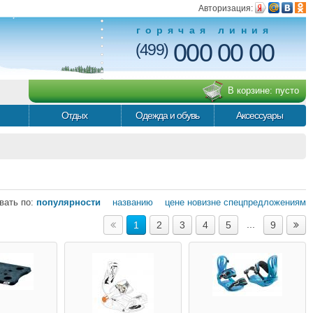
Авторизация:
горячая линия
000 00 00
(499)
В корзине:
пусто
Отдых
Одежда и обувь
Аксессуары
вать по:
популярности
названию
цене
новизне
спецпредложениям
...
1
2
3
4
5
9