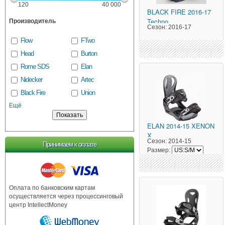
120
40 000
BLACK FIRE
2016-17
Techno
Производитель
Сезон:
2016-17
Flow
FTwo
Head
Burton
Rome SDS
Elan
Nidecker
Artec
Black Fire
Union
Ещё
ELAN
2014-15 XENON
X
Сезон:
2014-15
Принимаем к оплате
Размер:
Оплата по банковским картам
осуществляется через процессинговый
центр IntellectMoney