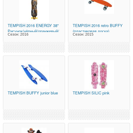
TEMPISH
2016 ENERGY 38"
TEMPISH
2016 retro BUFFY
Рисунок/чёрный/оранжевый/
(пластиковая доска)
Сезон:
2016
Сезон:
2015
белый
Оранжевый
TEMPISH
BUFFY junior blue
TEMPISH
SILIC pink