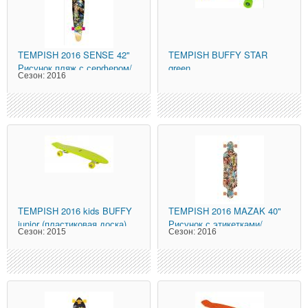
TEMPISH
2016 SENSE 42"
TEMPISH
BUFFY STAR
Рисунок пляж с серфером/
green
Сезон:
2016
Цветной
TEMPISH
2016 kids BUFFY
TEMPISH
2016 MAZAK 40"
junior (пластиковая доска)
Рисунок с этикетками/
Сезон:
2015
Сезон:
2016
Зелёный
Цветной