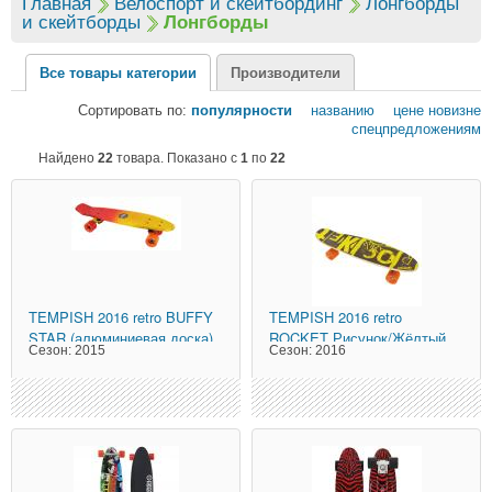
Главная
Велоспорт и скейтбординг
Лонгборды
и скейтборды
Лонгборды
Все товары категории
Производители
Сортировать по:
популярности
названию
цене
новизне
спецпредложениям
Найдено
22
товара. Показано с
1
по
22
TEMPISH
2016 retro BUFFY
TEMPISH
2016 retro
STAR (алюминиевая доска)
ROCKET Рисунок/Жёлтый
Сезон:
2015
Сезон:
2016
Золотой