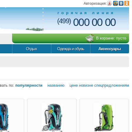
Авторизация:
горячая линия
000 00 00
(499)
В корзине:
пусто
Отдых
Одежда и обувь
Аксессуары
вать по:
популярности
названию
цене
новизне
спецпредложениям