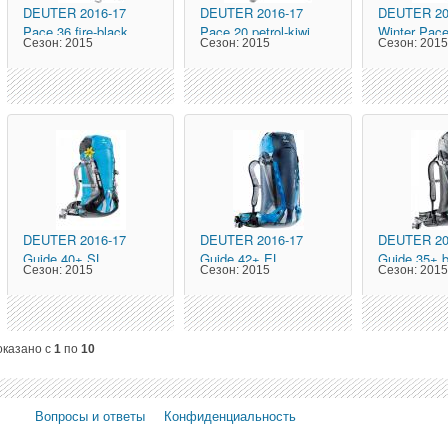
DEUTER
2016-17
DEUTER
2016-17
DEUTER
20
Pace 36 fire-black
Pace 20 petrol-kiwi
Winter Pace
Сезон:
2015
Сезон:
2015
Сезон:
201
bay
DEUTER
2016-17
DEUTER
2016-17
DEUTER
20
Guide 40+ SL
Guide 42+ EL
Guide 35+ b
Сезон:
2015
Сезон:
2015
Сезон:
201
turquoise-black
midnight-ocean
оказано с
1
по
10
Вопросы и ответы
Конфиденциальность