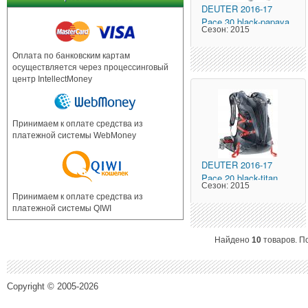
DEUTER
2016-17
Pace 30 black-papaya
Сезон:
2015
Оплата по банковским картам
осуществляется через процессинговый
центр IntellectMoney
Принимаем к оплате средства из
платежной системы WebMoney
DEUTER
2016-17
Pace 20 black-titan
Сезон:
2015
Принимаем к оплате средства из
платежной системы QIWI
Найдено
10
товаров. П
Copyright © 2005-2026