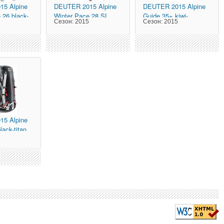
15 Alpine
DEUTER
2015 Alpine
DEUTER
2015 Alpine
 26 black-
Winter Pace 28 SL
Guide 35+ kiwi-
5
Сезон:
2015
Сезон:
2015
black-mint
emerald
15 Alpine
lack-titan
5