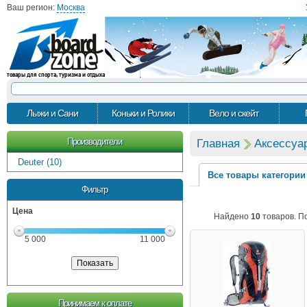
Ваш регион:
Москва
товары для спорта, туризма и отдыха
Лыжи и Сани
Коньки и Ролики
Вело и скейт
Производители
Главная
Аксессуа
Deuter (10)
Все товары категории
Фильтр
Цена
Найдено
10
товаров. П
5 000
11 000
Принимаем к оплате