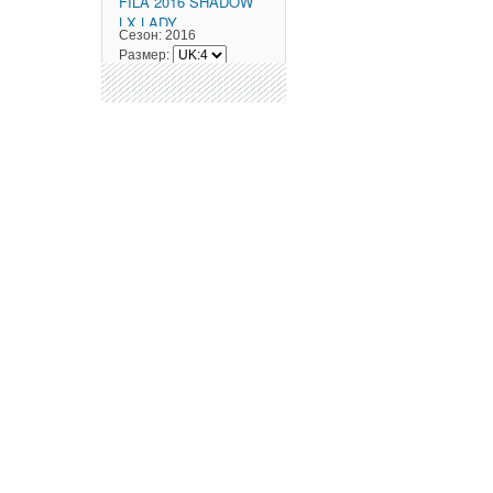
FILA
2016 SHADOW
LX LADY
Сезон:
2016
black/magenta
Размер: