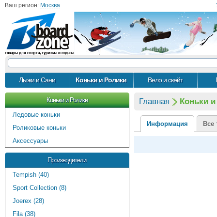
Ваш регион:
Москва
товары для спорта, туризма и отдыха
Лыжи и Сани
Коньки и Ролики
Вело и скейт
Коньки и Ролики
Главная
Коньки и
Ледовые коньки
Информация
Все 
Роликовые коньки
Аксессуары
Производители
Tempish (40)
Sport Collection (8)
Joerex (28)
Fila (38)