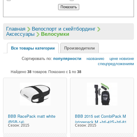
Главная
Велоспорт и скейтбординг
Аксессуары
Велосумки
Все товары категории
Производители
Сортировать по:
популярности
названию
цене
новизне
спецпредложениям
Найдено
38
товаров. Показано с
1
по
38
BBB
RacePack matt white
BBB
2015 set CombiPack M
(BSB-14)
(storepack M +btl-42S+btl-81
Сезон:
2015
Сезон:
2015