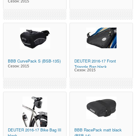
Сезон:
2015
BBB
CurvePack S (BSB-13S)
DEUTER
2016-17 Front
Triangle Bag black
Сезон:
2015
Сезон:
2015
DEUTER
2016-17 Bike Bag III
BBB
RacePack matt black
black
(BSB-14)