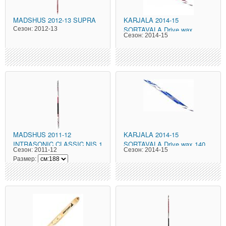
MADSHUS
2012-13 SUPRA
KARJALA
2014-15
SORTAVALA Drive wax
Сезон:
2012-13
Сезон:
2014-15
красные
MADSHUS
2011-12
KARJALA
2014-15
INTRASONIC CLASSIC NIS 1
SORTAVALA Drive wax 140
Сезон:
2011-12
Сезон:
2014-15
см синие
Размер: