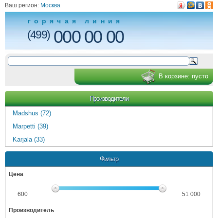
Ваш регион:
Москва
горячая линия
000 00 00
(499)
В корзине:
пусто
Производители
Madshus (72)
Marpetti (39)
Karjala (33)
Фильтр
Цена
600
51 000
Производитель