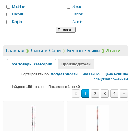
Madshus
Sorsu
Marpetti
Fischer
Karjala
Atomic
Главная
Лыжи и Сани
Беговые лыжи
Лыжи
Все товары категории
Производители
Сортировать по:
популярности
названию
цене
новизне
спецпредложениям
Найдено
158
товаров. Показано с
1
по
40
1
2
3
4