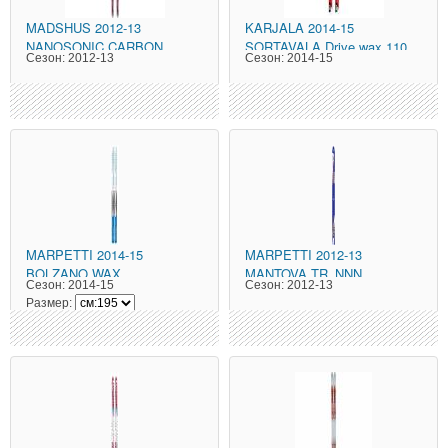
MADSHUS
2012-13
KARJALA
2014-15
NANOSONIC CARBON
SORTAVALA Drive wax 110
Сезон:
2012-13
Сезон:
2014-15
CLASSIC COLD Гриндинг 9-
см красные
MARPETTI
2014-15
MARPETTI
2012-13
BOLZANO WAX
MANTOVA TR_NNN
Сезон:
2014-15
Сезон:
2012-13
Размер: