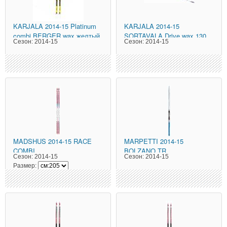
KARJALA
2014-15 Platinum
KARJALA
2014-15
combi BERGER wax желтый
SORTAVALA Drive wax 130
Сезон:
2014-15
Сезон:
2014-15
см синие
MADSHUS
2014-15 RACE
MARPETTI
2014-15
COMBI
BOLZANO TR
Сезон:
2014-15
Сезон:
2014-15
Размер: