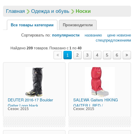
Главная
Одежда и обувь
Носки
Все товары категории
Производители
Сортировать по:
популярности
названию
цене
новизне
спецпредложениям
Найдено
209
товаров. Показано с
1
по
40
1
2
3
4
5
6
DEUTER
2016-17 Boulder
SALEWA
Gaiters HIKING
Gaiter Long black
GAITER L RED /
Сезон:
2015
Сезон:
2015