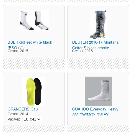
BBB
FoldFeet white black
DEUTER
2016-17 Montana
(BSO-03)
Gaiter S black-granite
Сезон:
2015
Сезон:
2015
GRANGERS
G10
GUAHOO
Everyday Heavy
283-CW/MGY (GREY
Сезон:
2014
Размер:
MELANGE) серый ме