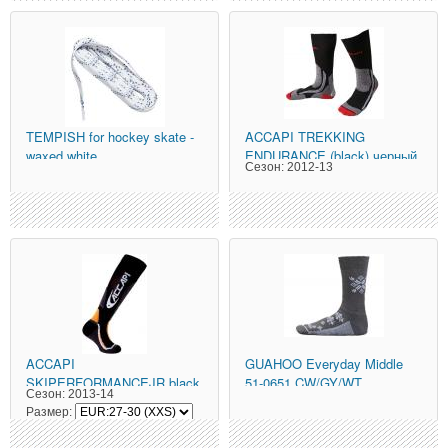
TEMPISH
for hockey skate -
ACCAPI
TREKKING
waxed white
ENDURANCE (black) черный
Сезон:
2012-13
ACCAPI
GUAHOO
Everyday Middle
SKIPERFORMANCEJR black
51-0651 CW/GY/WT
Сезон:
2013-14
(черный)
Размер: