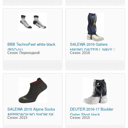
BBB
TechnoFeet white black
SALEWA
2016 Gaiters
(BSO-01)
HIKING GAITER L NAVY /
Сезон:
Переходной
Сезон:
2016
SALEWA
2015 Alpine Socks
DEUTER
2016-17 Boulder
APPROACH NO SHOW SK
Gaiter Short black
Сезон:
2015
Сезон:
2015
antracite/48