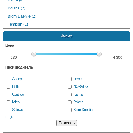
Kama (4)
Polaris (2)
Bjorn Daehlie (2)
Tempish (1)
Фильтр
Цена
230
4 300
Производитель
Accapi
Lorpen
BBB
NORVEG
Guahoo
Kama
Mico
Polaris
Salewa
Bjorn Daehlie
Ещё