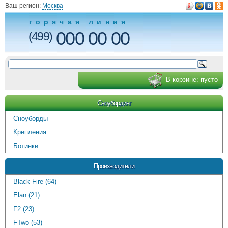
Ваш регион:
Москва
горячая линия
000 00 00
(499)
В корзине:
пусто
Сноубординг
Сноуборды
Крепления
Ботинки
Производители
Black Fire (64)
Elan (21)
F2 (23)
FTwo (53)