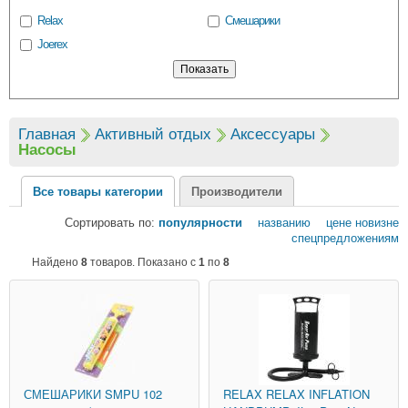
Relax
Смешарики
Joerex
Главная
Активный отдых
Аксессуары
Насосы
Все товары категории
Производители
Сортировать по:
популярности
названию
цене
новизне
спецпредложениям
Найдено
8
товаров. Показано с
1
по
8
СМЕШАРИКИ
SMPU 102
RELAX
RELAX INFLATION