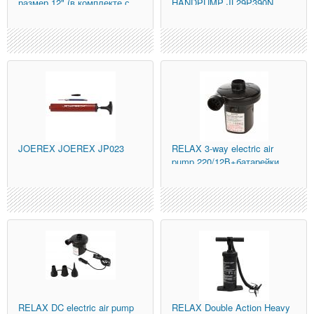
размер 12" (в комплекте с
HANDPUMP JL29P390N
иглой и шлангом
JOEREX
JOEREX JP023
RELAX
3-way electric air
pump 220/12В+батарейки
JL29P312
RELAX
DC electric air pump
RELAX
Double Action Heavy