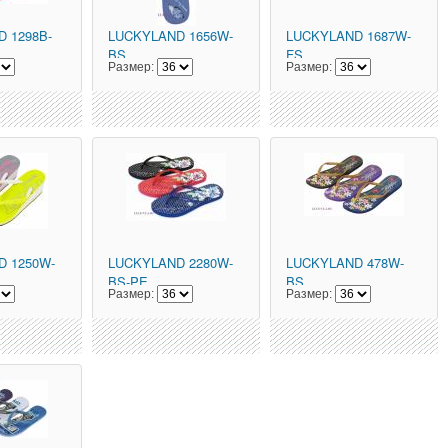
D
1298B-
LUCKYLAND
1656W-
LUCKYLAND
1687W-
BS
FS
Размер:
Размер:
D
1250W-
LUCKYLAND
2280W-
LUCKYLAND
478W-
BS-PE
BS
Размер:
Размер: