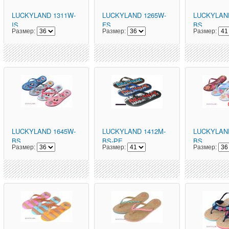
LUCKYLAND
1311W-
LUCKYLAND
1265W-
LUCKYLAN
IS
FS
BS
Размер:
Размер:
Размер:
LUCKYLAND
1645W-
LUCKYLAND
1412M-
LUCKYLAN
BS
BS-PE
BS
Размер:
Размер:
Размер: