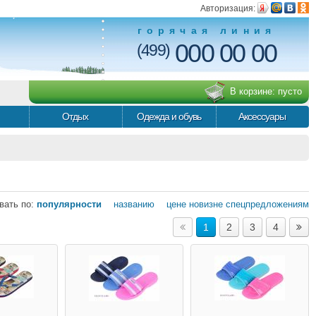
Авторизация:
горячая линия
000 00 00
(499)
В корзине:
пусто
Отдых
Одежда и обувь
Аксессуары
вать по:
популярности
названию
цене
новизне
спецпредложениям
1
2
3
4