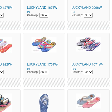
D
1275M-
LUCKYLAND
1675W-
LUCKYLAND
2096W-
IS
IS
Размер:
Размер:
D
922W-
LUCKYLAND
1751W-
LUCKYLAND
1671W-
BS
BS
Размер:
Размер: