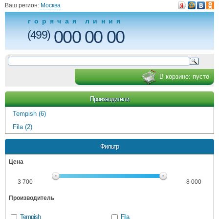
Ваш регион:
Москва
горячая линия
000 00 00
(499)
В корзине:
пусто
Производители
Tempish (6)
Fila (2)
Фильтр
Цена
3 700
8 000
Производитель
Tempish
Fila