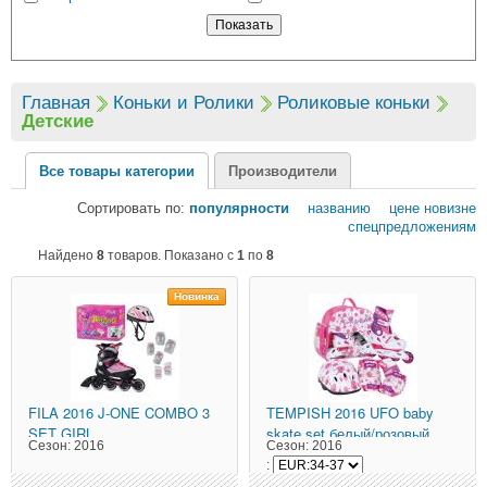
Главная
Коньки и Ролики
Роликовые коньки
Детские
Все товары категории
Производители
Сортировать по:
популярности
названию
цене
новизне
спецпредложениям
Найдено
8
товаров. Показано с
1
по
8
Новинка
FILA
2016 J-ONE COMBO 3
TEMPISH
2016 UFO baby
SET GIRL
skate set белый/розовый
Сезон:
2016
Сезон:
2016
: