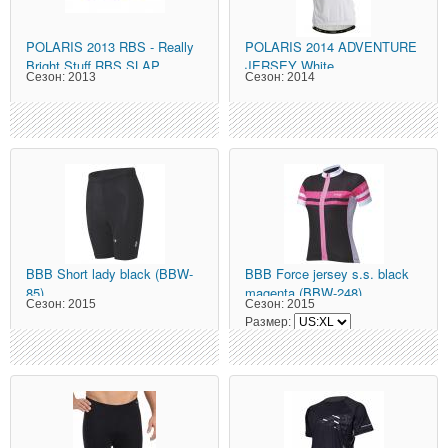
POLARIS
2013 RBS - Really
POLARIS
2014 ADVENTURE
Bright Stuff RBS SLAP
JERSEY White
Сезон:
2013
Сезон:
2014
STRAP YELL
BBB
Short lady black (BBW-
BBB
Force jersey s.s. black
85)
magenta (BBW-248)
Сезон:
2015
Сезон:
2015
Размер: