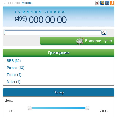
Ваш регион:
Москва
горячая линия
000 00 00
(499)
В корзине:
пусто
Производители
BBB (32)
Polaris (13)
Focus (4)
Maier (1)
Фильтр
Цена
60
9 800