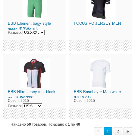
BBB
Element bagy style
FOCUS
RC JERSEY MEN
green (BBW-310)
Размер:
BBB
Nitro jersey s.s. black
BBB
BaseLayer Man white
red (BBW-238)
(BUW-01)
Сезон:
2015
Сезон:
2015
Размер:
Найдено
50
товаров. Показано с
1
по
40
1
2