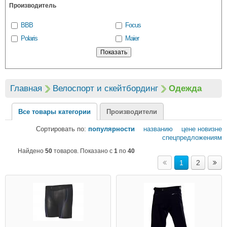
Производитель
BBB
Focus
Polaris
Maier
Главная
Велоспорт и скейтбординг
Одежда
Все товары категории
Производители
Сортировать по:
популярности
названию
цене
новизне
спецпредложениям
Найдено
50
товаров. Показано с
1
по
40
1
2