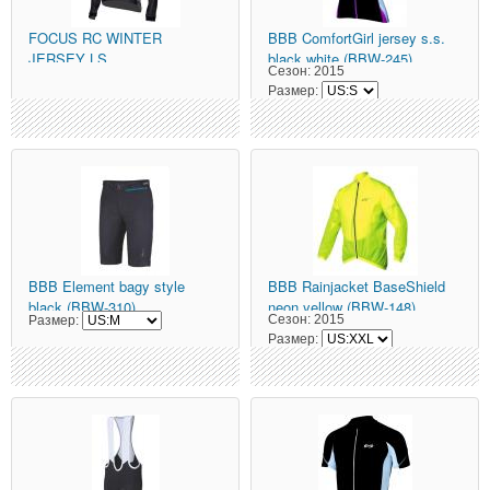
FOCUS
RC WINTER
BBB
ComfortGirl jersey s.s.
JERSEY LS
black white (BBW-245)
Сезон:
2015
Размер:
BBB
Element bagy style
BBB
Rainjacket BaseShield
black (BBW-310)
neon yellow (BBW-148)
Сезон:
2015
Размер:
Размер: