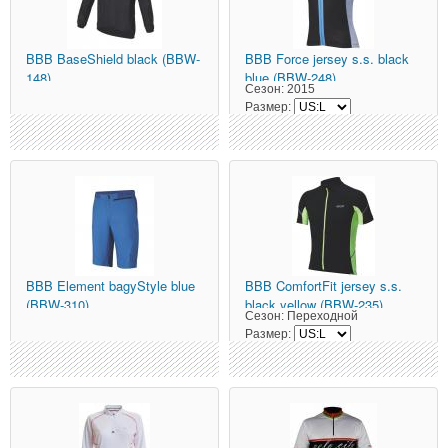
BBB
BaseShield black (BBW-
BBB
Force jersey s.s. black
148)
blue (BBW-248)
Сезон:
2015
Размер:
BBB
Element bagyStyle blue
BBB
ComfortFit jersey s.s.
(BBW-310)
black yellow (BBW-235)
Сезон:
Переходной
Размер: