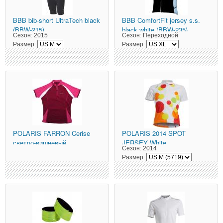
BBB
bib-short UltraTech black
BBB
ComfortFit jersey s.s.
(BBW-215)
black white (BBW-235)
Сезон:
2015
Сезон:
Переходной
Размер:
Размер:
POLARIS
FARRON Cerise
POLARIS
2014 SPOT
светло-вишневый
JERSEY White
Сезон:
2014
Размер: