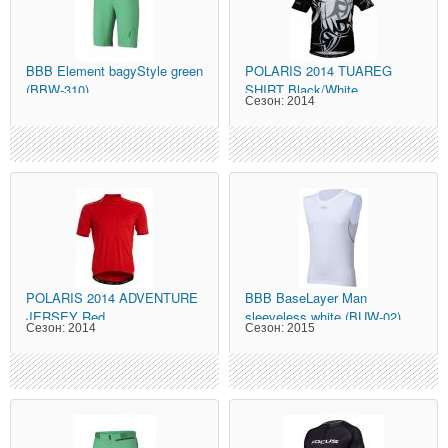
BBB
Element bagyStyle green
POLARIS
2014 TUAREG
(BBW-310)
SHIRT Black/White
Сезон:
2014
POLARIS
2014 ADVENTURE
BBB
BaseLayer Man
JERSEY Red
sleeveless white (BUW-02)
Сезон:
2014
Сезон:
2015