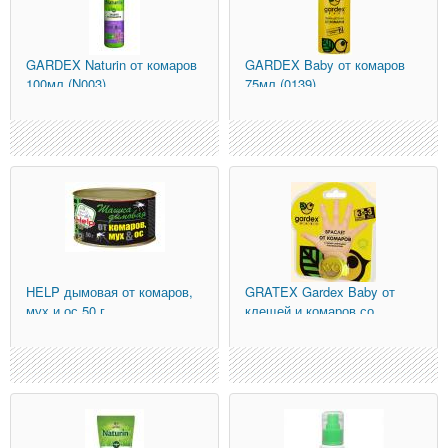
GARDEX
Naturin от комаров
GARDEX
Baby от комаров
100мл (N003)
75мл (0139)
HELP
дымовая от комаров,
GRATEX
Gardex Baby от
мух и ос 50 г.,
клещей и комаров со
инсектицидная
сменным катридж