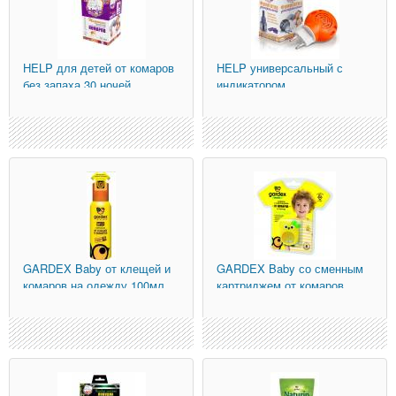
HELP
для детей от комаров
HELP
универсальный с
без запаха 30 ночей
индикатором
GARDEX
Baby от клещей и
GARDEX
Baby со сменным
комаров на одежду 100мл
картриджем от комаров
(0148)