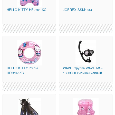
HELLO KITTY
HE2701-KC
JOEREX
SSM1814
HELLO KITTY
70 см.
WAVE
,трубка WAVE MS-
HE2202-KC
1383S60 силикон,черный