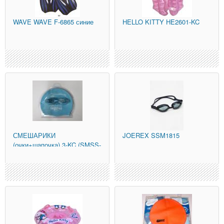
WAVE
WAVE F-6865 синие
HELLO KITTY
HE2601-KC
СМЕШАРИКИ
JOEREX
SSM1815
(очки+шапочка) 3-KC (SMSS-
101)