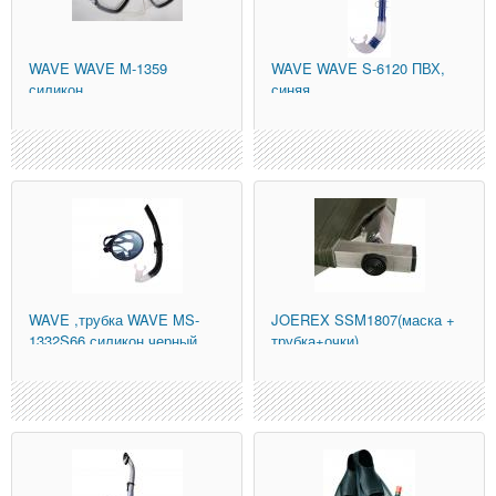
WAVE
WAVE M-1359
WAVE
WAVE S-6120 ПВХ,
силикон
синяя
WAVE
,трубка WAVE MS-
JOEREX
SSM1807(маска +
1332S66 силикон,черный
трубка+очки)