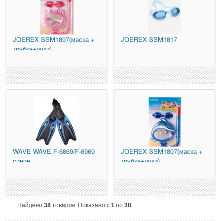
JOEREX
SSM1807(маска +
JOEREX
SSM1817
трубка+очки)
WAVE
WAVE F-6869/F-6969
JOEREX
SSM1807(маска +
синие
трубка+очки)
Найдено
38
товаров. Показано с
1
по
38