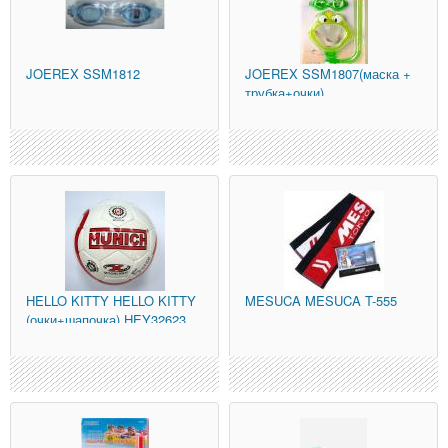
JOEREX
SSM1812
JOEREX
SSM1807(маска +
трубка+очки)
HELLO KITTY
HELLO KITTY
MESUCA
MESUCA T-555
(очки+шапочка) HEY32623