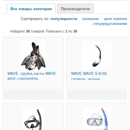
Все товары категории
Производители
Сортировать по:
популярности
названию
цене
новизне
спецпредложениям
Найдено
38
товаров. Показано с
1
по
38
WAVE
,трубка,ласты WAVE
WAVE
WAVE S-6150
MSF-1390S65F69
силикон, черная
силикон,черный