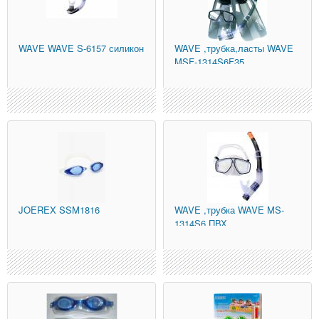
WAVE
WAVE S-6157 силикон
WAVE
,трубка,ласты WAVE
MSF-1314S6F35
силикон,черный
JOEREX
SSM1816
WAVE
,трубка WAVE MS-
1314S6 ПВХ