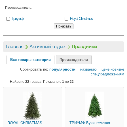
Производитель
Триумф
Royal Christmas
Главная
Активный отдых
Праздники
Все товары категории
Производители
Сортировать по:
популярности
названию
цене
новизне
спецпредложениям
Найдено
22
товара. Показано с
1
по
22
ROYAL CHRISTMAS
ТРИУМФ
Букингемская