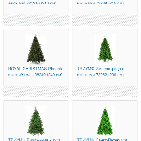
Auckland 821210 (210 см)
шишками 73239 (215 см)
ROYAL CHRISTMAS
Phoenix
ТРИУМФ
Императрица с
шишки/ягоды 38240 (240 см)
шишками 73262 (200 см)
ТРИУМФ
Вирджиния 73571
ТРИУМФ
Санкт-Петербург