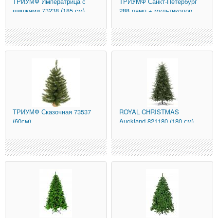
ТРИУМФ
Императрица с
ТРИУМФ
Санкт-Петербург
шишками 73238 (185 см)
288 ламп + мультиколор
73926-led (
ТРИУМФ
Сказочная 73537
ROYAL CHRISTMAS
(60см)
Auckland 821180 (180 см)