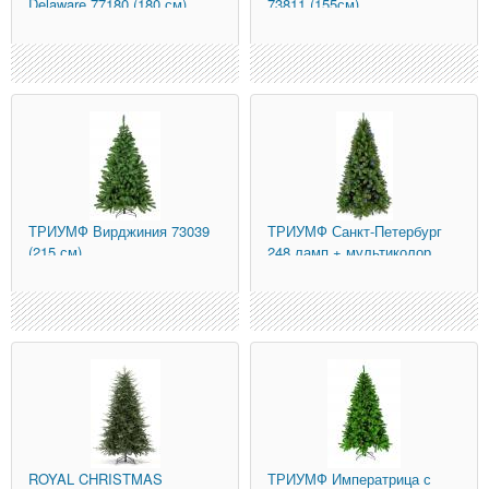
Delaware 77180 (180 см)
73811 (155см)
ТРИУМФ
Вирджиния 73039
ТРИУМФ
Санкт-Петербург
(215 см)
248 ламп + мультиколор
73925-led (
ROYAL CHRISTMAS
ТРИУМФ
Императрица с