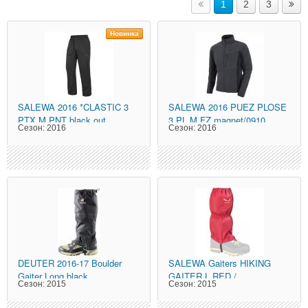
1
2
3
Новинка
SALEWA
2016 *CLASTIC 3
SALEWA
2016 PUEZ PLOSE
PTX M PNT black out
3 PL M FZ magnet/0910
Сезон:
2016
Сезон:
2016
DEUTER
2016-17 Boulder
SALEWA
Gaiters HIKING
Gaiter Long black
GAITER L RED /
Сезон:
2015
Сезон:
2015