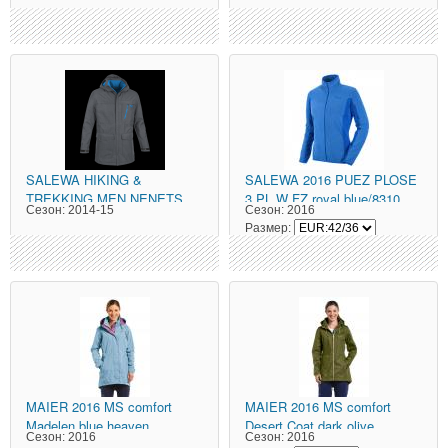
SALEWA
HIKING &
SALEWA
2016 PUEZ PLOSE
TREKKING MEN NENETS
3 PL W FZ royal blue/8310
Сезон:
2014-15
Сезон:
2016
PTX/PRL M JKT carbon/
Размер:
MAIER
2016 MS comfort
MAIER
2016 MS comfort
Madelen blue heaven
Desert Coat dark olive
Сезон:
2016
Сезон:
2016