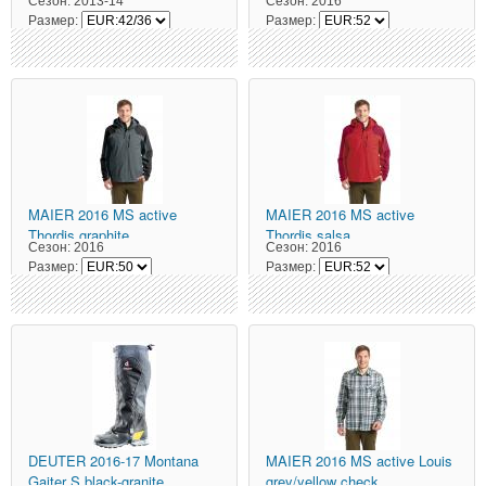
Сезон:
2013-14
Сезон:
2016
FEDAIA DWN W JKT marg
Размер:
Размер:
MAIER
2016 MS active
MAIER
2016 MS active
Thordis graphite
Thordis salsa
Сезон:
2016
Сезон:
2016
Размер:
Размер:
DEUTER
2016-17 Montana
MAIER
2016 MS active Louis
Gaiter S black-granite
grey/yellow check