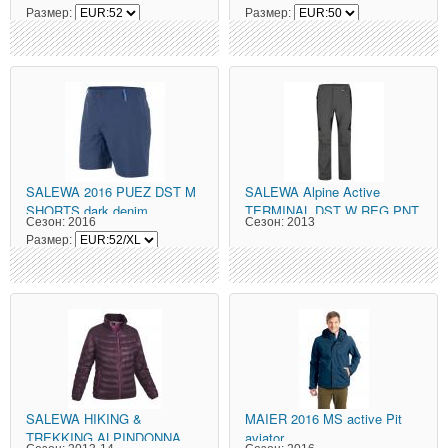
Размер:
Размер:
SALEWA
2016 PUEZ DST M
SALEWA
Alpine Active
SHORTS dark denim
TERMINAL DST W REG PNT
Сезон:
2016
Сезон:
2013
carbon/0900
Размер:
SALEWA
HIKING &
MAIER
2016 MS active Pit
TREKKING ALPINDONNA
aviator