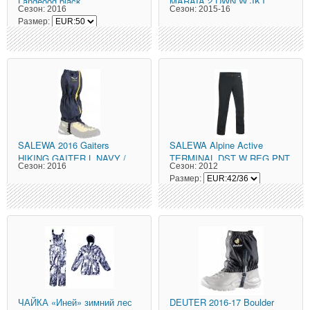
Langeoog black
MARAIA 2 DWN W JKT
Сезон:
2016
Сезон:
2015-16
alpine green/
Размер:
SALEWA
2016 Gaiters
SALEWA
Alpine Active
HIKING GAITER L NAVY /
TERMINAL DST W REG PNT
Сезон:
2016
Сезон:
2012
black
Размер:
ЧАЙКА
«Иней» зимний лес
DEUTER
2016-17 Boulder