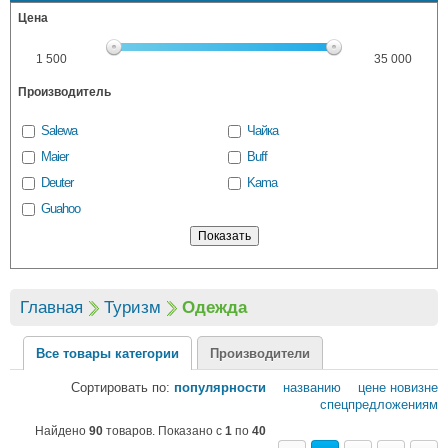
Цена
1 500
35 000
Производитель
Salewa
Чайка
Maier
Buff
Deuter
Kama
Guahoo
Главная
Туризм
Одежда
Все товары категории
Производители
Сортировать по:
популярности
названию
цене
новизне
спецпредложениям
Найдено
90
товаров. Показано с
1
по
40