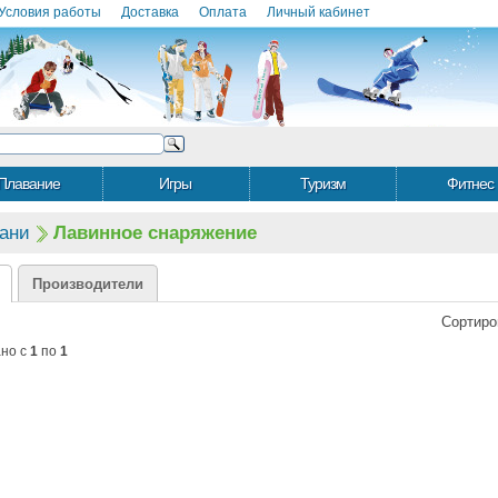
Условия работы
Доставка
Оплата
Личный кабинет
Плавание
Игры
Туризм
Фитнес
ани
Лавинное снаряжение
Производители
Сортиро
ано с
1
по
1