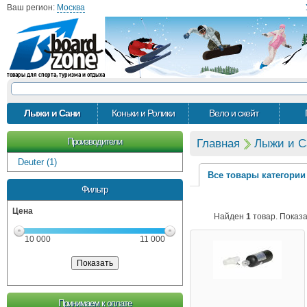
Ваш регион:
Москва
товары для спорта, туризма и отдыха
Лыжи и Сани
Коньки и Ролики
Вело и скейт
Производители
Главная
Лыжи и С
Deuter (1)
Все товары категории
Фильтр
Цена
Найден
1
товар. Показ
10 000
11 000
Принимаем к оплате