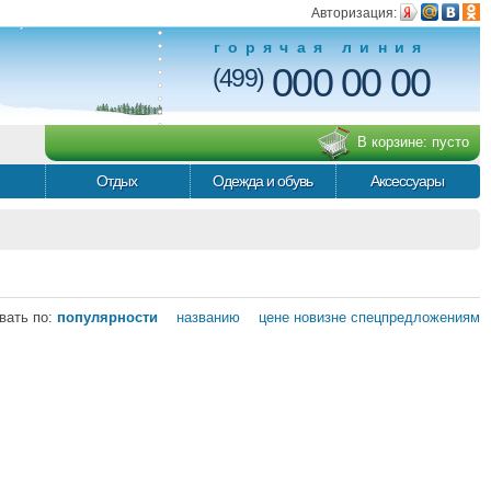
Авторизация:
горячая линия
000 00 00
(499)
В корзине:
пусто
Отдых
Одежда и обувь
Аксессуары
вать по:
популярности
названию
цене
новизне
спецпредложениям