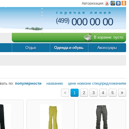
Авторизация:
горячая линия
000 00 00
(499)
В корзине:
пусто
Отдых
Одежда и обувь
Аксессуары
вать по:
популярности
названию
цене
новизне
спецпредложениям
1
2
3
4
5