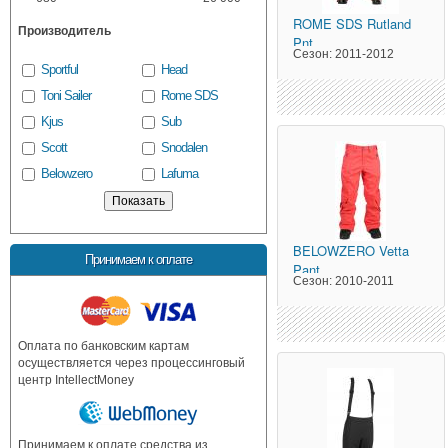
ROME SDS
Rutland
Производитель
Pnt
Сезон:
2011-2012
Sportful
Head
Toni Sailer
Rome SDS
Kjus
Sub
Scott
Snodalen
Belowzero
Lafuma
BELOWZERO
Vetta
Принимаем к оплате
Pant
Сезон:
2010-2011
Оплата по банковским картам
осуществляется через процессинговый
центр IntellectMoney
Принимаем к оплате средства из