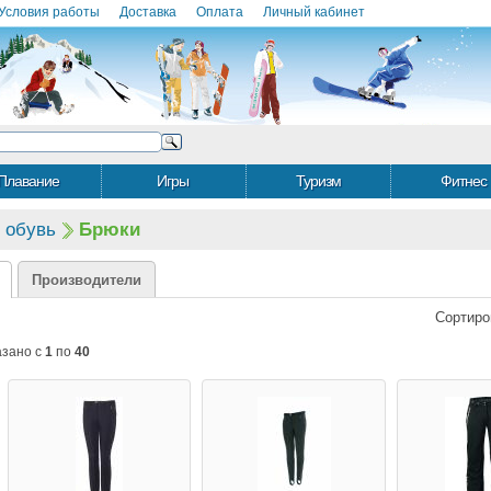
Условия работы
Доставка
Оплата
Личный кабинет
Плавание
Игры
Туризм
Фитнес
 обувь
Брюки
Производители
Сортиро
азано с
1
по
40