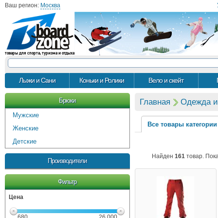
Ваш регион:
Москва
товары для спорта, туризма и отдыха
Лыжи и Сани
Коньки и Ролики
Вело и скейт
Брюки
Главная
Одежда и
Мужские
Все товары категории
Женские
Детские
Найден
161
товар. Пок
Производители
Фильтр
Цена
680
26 000