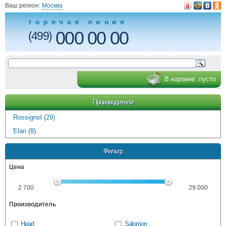
Ваш регион:
Москва
горячая линия
000 00 00
(499)
В корзине:
пусто
Производители
Rossignol (29)
Elan (8)
Фильтр
Цена
2 700
29 000
Производитель
Head
Salomon