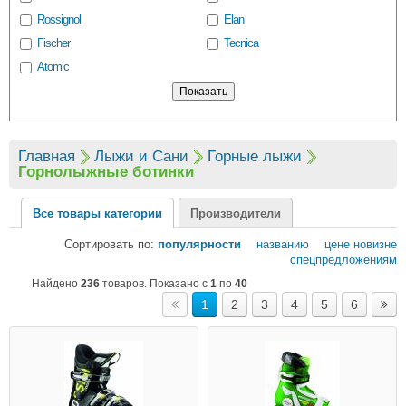
Rossignol
Elan
Fischer
Tecnica
Atomic
Главная
Лыжи и Сани
Горные лыжи
Горнолыжные ботинки
Все товары категории
Производители
Сортировать по:
популярности
названию
цене
новизне
спецпредложениям
Найдено
236
товаров. Показано с
1
по
40
1
2
3
4
5
6