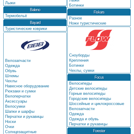
Лыжи
Лыжи
Ботинки
Baleno
Fiskars
Термобельё
Разное
Bayard
Ножи туристические
Туристические коврики
Сноуборды
Крепления
Велозапчасти
Ботинки
Одежда
Чехлы, сумки
Обувь
Шлемы
Focus
Чехлы
Велосипеды
Навесное оборудование
Детские велосипеды
Рюкзаки и сумки
Горные велосипеды
Велоперчатки
Городские велосипеды
Аксессуары
Шоссейные и циклокроссовые
Велосумки
Велозапчасти
Шапки и шарфы
Одежда
Перчатки и рукавицы
Одежда и обувь
Носки
Перчатки и рукавицы
Очки
Forester
Солнцезащитные