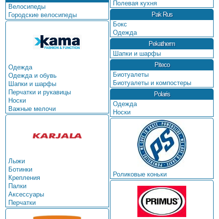
Полевая кухня
Велосипеды
Pak Rus
Городские велосипеды
Бокс
Одежда
Pekatherm
Шапки и шарфы
Piteco
Одежда
Биотуалеты
Одежда и обувь
Биотуалеты и компостеры
Шапки и шарфы
Перчатки и рукавицы
Polaris
Носки
Одежда
Важные мелочи
Носки
Лыжи
Ботинки
Роликовые коньки
Крепления
Палки
Аксессуары
Перчатки