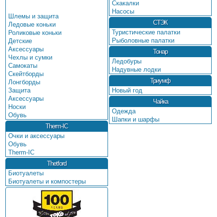
Скакалки
Насосы
Шлемы и защита
СТЭК
Ледовые коньки
Туристические палатки
Роликовые коньки
Рыболовные палатки
Детские
Аксессуары
Тонар
Чехлы и сумки
Ледобуры
Самокаты
Надувные лодки
Скейтборды
Триумф
Лонгборды
Защита
Новый год
Аксессуары
Чайка
Носки
Одежда
Обувь
Шапки и шарфы
Therm-IC
Очки и аксессуары
Обувь
Therm-IC
Thetford
Биотуалеты
Биотуалеты и компостеры