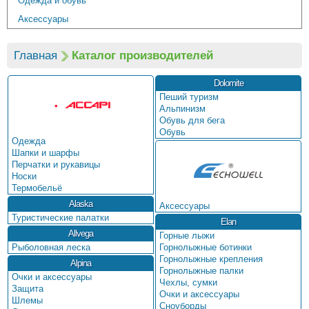
Одежда и обувь
Аксессуары
Главная
Каталог производителей
Dolomite
Пеший туризм
Альпинизм
Обувь для бега
Обувь
Одежда
Шапки и шарфы
Перчатки и рукавицы
Носки
Термобельё
Alaska
Аксессуары
Туристические палатки
Elan
Allvega
Горные лыжи
Рыболовная леска
Горнолыжные ботинки
Горнолыжные крепления
Alpina
Горнолыжные палки
Очки и аксессуары
Чехлы, сумки
Защита
Очки и аксессуары
Шлемы
Сноуборды