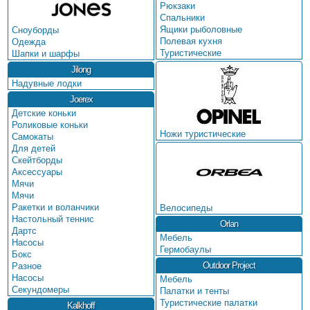
Рюкзаки
Спальники
Ящики рыболовные
Сноуборды
Полевая кухня
Одежда
Туристические
Шапки и шарфы
Jilong
Надувные лодки
Joerex
Детские коньки
Роликовые коньки
Ножи туристические
Самокаты
Для детей
Скейтборды
Аксессуары
Мячи
Мячи
Ракетки и воланчики
Велосипеды
Настольный теннис
Orlan
Дартс
Мебель
Насосы
Гермобаулы
Бокс
Outdoor Project
Разное
Насосы
Мебель
Секундомеры
Палатки и тенты
Туристические палатки
Kalkhoff