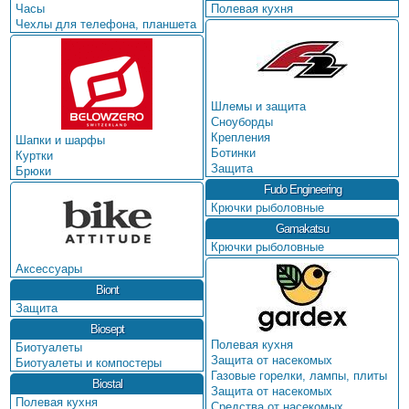
Часы
Полевая кухня
Чехлы для телефона, планшета
Шлемы и защита
Сноуборды
Крепления
Шапки и шарфы
Ботинки
Куртки
Защита
Брюки
Fudo Engineering
Крючки рыболовные
Gamakatsu
Крючки рыболовные
Аксессуары
Biont
Защита
Biosept
Полевая кухня
Биотуалеты
Защита от насекомых
Биотуалеты и компостеры
Газовые горелки, лампы, плиты
Biostal
Защита от насекомых
Полевая кухня
Средства от насекомых