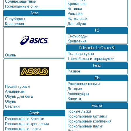
Солнцезащитные
Крепления
Горнолыжные очки
Ботинки
Artec
Рюкзаки
На колесах
Сноуборды
Для обуви
Крепления
F2
Сноуборды
Крепления
Fabricados La Corona Sl
Полевая кухня
Обувь
Термобоксы и термосумки
Fenix
Разное
Fila
Роликовые коньки
Пеший туризм
Детские
Альпинизм
Аксессуары
Обувь для бега
Защита
Обувь
Fischer
Стельки
Горные лыжи
Atomic
Горнолыжные ботинки
Горнолыжные ботинки
Горнолыжные крепления
Горнолыжные крепления
Горнолыжные палки
Горнолыжные палки