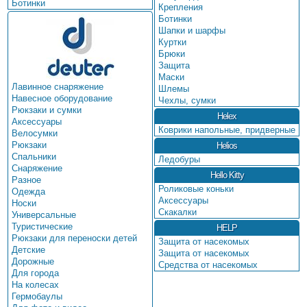
Ботинки
Крепления
Ботинки
Шапки и шарфы
Куртки
Брюки
Защита
Маски
Лавинное снаряжение
Шлемы
Навесное оборудование
Чехлы, сумки
Рюкзаки и сумки
Helex
Аксессуары
Коврики напольные, придверные
Велосумки
Рюкзаки
Helios
Спальники
Ледобуры
Снаряжение
Hello Kitty
Разное
Роликовые коньки
Одежда
Аксессуары
Носки
Скакалки
Универсальные
Туристические
HELP
Рюкзаки для переноски детей
Защита от насекомых
Детские
Защита от насекомых
Дорожные
Средства от насекомых
Для города
На колесах
Гермобаулы