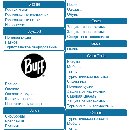
Blizzard
Носки
Одежда
Горные лыжи
Обувь
Горнолыжные крепления
Горнолыжные палки
Gratex
На колесах
Защита от насекомых
Boyscout
Защита от насекомых
Средства от насекомых
Полевая кухня
Разное
Gravis
Туристическое оборудование
Обувь
Green Glade
Батуты
Мебель
Тенты
Туристические палатки
Спальники
Разное
Полевая кухня
Одежда
Защита от насекомых
Одежда и обувь
Садовая мебель
Шапки и шарфы
Защита от насекомых
Перчатки и рукавицы
Термобоксы и термосумки
Burton
Greenell
Сноуборды
Туристические коврики
Крепления
Мебель
Ботинки
Тенты