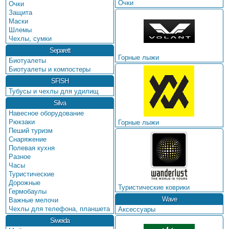
Очки
Очки
Защита
Маски
Шлемы
Чехлы, сумки
Separett
Горные лыжи
Биотуалеты
Биотуалеты и компостеры
SFISH
Тубусы и чехлы для удилищ
Silva
Навесное оборудование
Рюкзаки
Горные лыжи
Пеший туризм
Снаряжение
Полевая кухня
Разное
Часы
Туристические
Дорожные
Туристические коврики
Гермобаулы
Wave
Важные мелочи
Чехлы для телефона, планшета
Аксессуары
Siweida