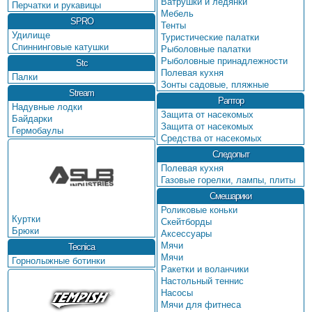
Ватрушки и ледянки
Перчатки и рукавицы
Мебель
SPRO
Тенты
Удилище
Туристические палатки
Спиннинговые катушки
Рыболовные палатки
Рыболовные принадлежности
Stc
Полевая кухня
Палки
Зонты садовые, пляжные
Stream
Раптор
Надувные лодки
Защита от насекомых
Байдарки
Защита от насекомых
Гермобаулы
Средства от насекомых
Следопыт
Полевая кухня
Газовые горелки, лампы, плиты
Смешарики
Роликовые коньки
Куртки
Скейтборды
Брюки
Аксессуары
Мячи
Tecnica
Мячи
Горнолыжные ботинки
Ракетки и воланчики
Настольный теннис
Насосы
Мячи для фитнеса