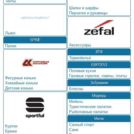
Тенты
Шапки и шарфы
Перчатки и рукавицы
Лыжи
SPINE
Аксессуары
Палки
ВТФ
Термобельё
ЕВРОГАЗ
Полевая кухня
Газовые горелки, лампы, плиты
Фигурные коньки
ЗаТуманом
Хоккейные коньки
Детские коньки
Блесны
Медведь
Мебель
Туристические палатки
Рыболовные палатки
Митек
Санный спорт
Куртки
Сани
Брюки