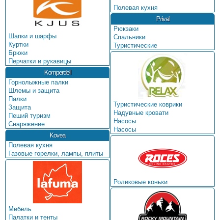
Полевая кухня
Prival
Рюкзаки
Шапки и шарфы
Спальники
Куртки
Туристические
Брюки
Перчатки и рукавицы
Komperdell
Горнолыжные палки
Шлемы и защита
Палки
Туристические коврики
Защита
Надувные кровати
Пеший туризм
Насосы
Снаряжение
Насосы
Kovea
Полевая кухня
Газовые горелки, лампы, плиты
Роликовые коньки
Мебель
Палатки и тенты