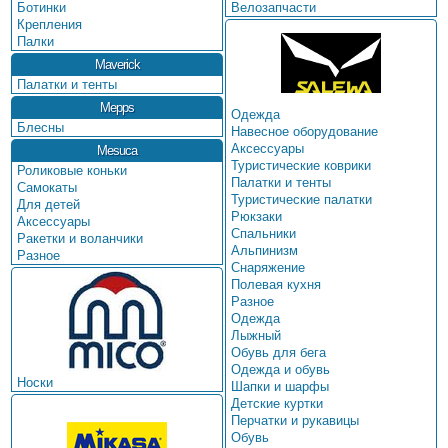
Велозапчасти
Ботинки
Крепления
Палки
Maverick
Палатки и тенты
Mepps
Одежда
Блесны
Навесное оборудование
Аксессуары
Mesuca
Туристические коврики
Роликовые коньки
Палатки и тенты
Самокаты
Туристические палатки
Для детей
Рюкзаки
Аксессуары
Спальники
Ракетки и воланчики
Альпинизм
Разное
Снаряжение
Полевая кухня
Разное
Одежда
Лыжный
Обувь для бега
Одежда и обувь
Носки
Шапки и шарфы
Детские куртки
Перчатки и рукавицы
Обувь