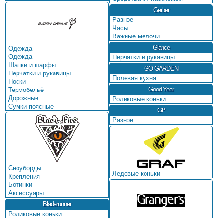
Gerber
Разное
Часы
Важные мелочи
Glance
Одежда
Одежда
Перчатки и рукавицы
Шапки и шарфы
GO GARDEN
Перчатки и рукавицы
Полевая кухня
Носки
Good Year
Термобельё
Дорожные
Роликовые коньки
Сумки поясные
GP
Разное
Сноуборды
Ледовые коньки
Крепления
Ботинки
Аксессуары
Bladerunner
Роликовые коньки