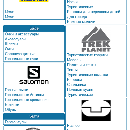
Носки
Туристические
Рюкзаки для переноски детей
Мячи
Для города
Мячи
Важные мелочи
Salice
Очки и аксессуары
Аксессуары
Шлемы
Очки
Солнцезащитные
Туристические коврики
Горнолыжные очки
Мебель
Палатки и тенты
Тенты
Туристические палатки
Рюкзаки
Спальники
Полевая кухня
Горные лыжи
Туристические
Горнолыжные ботинки
Горнолыжные крепления
Ботинки
Обувь
Sarma
Гермобаулы
Разное