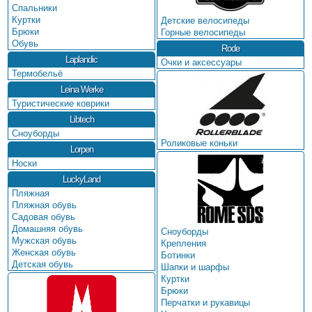
Спальники
Куртки
Детские велосипеды
Брюки
Горные велосипеды
Обувь
Rode
Laplandic
Очки и аксессуары
Термобельё
Leina Werke
Туристические коврики
Libtech
Сноуборды
Роликовые коньки
Lorpen
Носки
LuckyLand
Пляжная
Пляжная обувь
Садовая обувь
Домашняя обувь
Сноуборды
Мужская обувь
Крепления
Женская обувь
Ботинки
Детская обувь
Шапки и шарфы
Куртки
Брюки
Перчатки и рукавицы