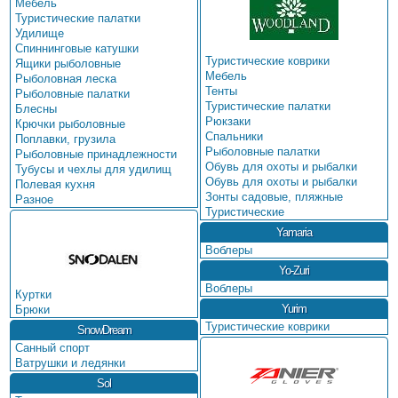
Мебель
Туристические палатки
Удилище
Спиннинговые катушки
Туристические коврики
Ящики рыболовные
Мебель
Рыболовная леска
Тенты
Рыболовные палатки
Туристические палатки
Блесны
Рюкзаки
Крючки рыболовные
Спальники
Поплавки, грузила
Рыболовные палатки
Рыболовные принадлежности
Обувь для охоты и рыбалки
Тубусы и чехлы для удилищ
Обувь для охоты и рыбалки
Полевая кухня
Зонты садовые, пляжные
Разное
Туристические
Yamaria
Воблеры
Yo-Zuri
Воблеры
Куртки
Yurim
Брюки
Туристические коврики
SnowDream
Санный спорт
Ватрушки и ледянки
Sol