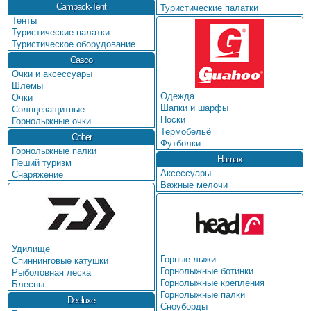
Campack-Tent
Туристические палатки
Тенты
Туристические палатки
Туристическое оборудование
Casco
Очки и аксессуары
Шлемы
Одежда
Очки
Шапки и шарфы
Солнцезащитные
Носки
Горнолыжные очки
Термобельё
Cober
Футболки
Горнолыжные палки
Hamax
Пеший туризм
Аксессуары
Снаряжение
Важные мелочи
Удилище
Горные лыжи
Спиннинговые катушки
Горнолыжные ботинки
Рыболовная леска
Горнолыжные крепления
Блесны
Горнолыжные палки
Deeluxe
Сноуборды