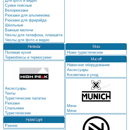
Для фото и видео
Сумки поясные
Велорюкзаки
Рюкзаки для альпинизма
Рюкзаки для фрирайда
Школьные
Важные мелочи
Чехлы для телефона, планшета
Чехлы для фото и видео
Henledar
Mora
Полевая кухня
Ножи туристические
Термобоксы и термосумки
Muc-off
Навесное оборудование
Аксессуары
Косметика и уход
Аксессуары
Тенты
Туристические палатки
Рюкзаки
Мячи
Спальники
Мячи
Туристические
Hybrid Light
Разное