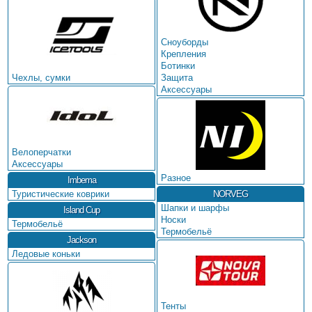
Сноуборды
Крепления
Ботинки
Чехлы, сумки
Защита
Аксессуары
Велоперчатки
Аксессуары
Разное
Imbema
Туристические коврики
NORVEG
Шапки и шарфы
Island Cup
Носки
Термобельё
Термобельё
Jackson
Ледовые коньки
Тенты