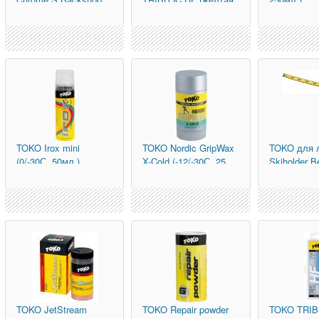
(хром, S 150 мм)
0/-6С, 120 гр.)
TOKO
Irox mini
TOKO
Nordic GripWax
TOKO
для 
(0/-30С, 50мл.)
X-Cold (-12/-30С, 25
Skiholder B
гр.)
фиксации 8
беговых
TOKO
JetStream
TOKO
Repair powder
TOKO
TRI