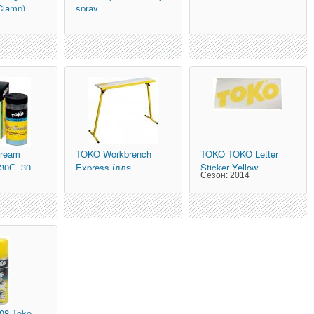
Clamp)
spray
tream
TOKO
Workbrench
TOKO
TOKO Letter
-30С, 30
Express (для
Sticker Yellow
Сезон:
2014
подготовки лыж,
110x25см)
08 Toko