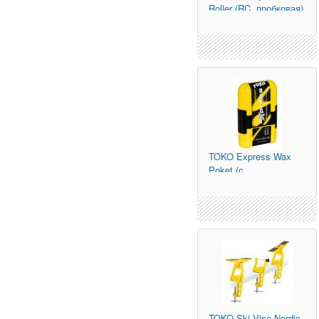
Roller (RC, пробковая)
TOKO
Express Wax
Poket (c
аппликатором 0/-30С ,
100мл.)
TOKO
Ski Vise Nordic