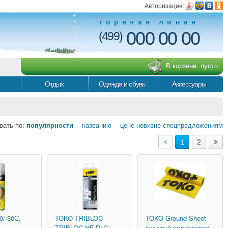
Авторизация:
горячая линия
000 00 00
(499)
В корзине:
пусто
Отдых
Одежда и обувь
Аксессуары
вать по:
популярности
названию
цене
новизне
спецпредложениям
1
2
(0/-30С,
TOKO
TRIBLOC
TOKO
Ground Sheet
TRIBLOC HF DLC
(желтый полиэтилен