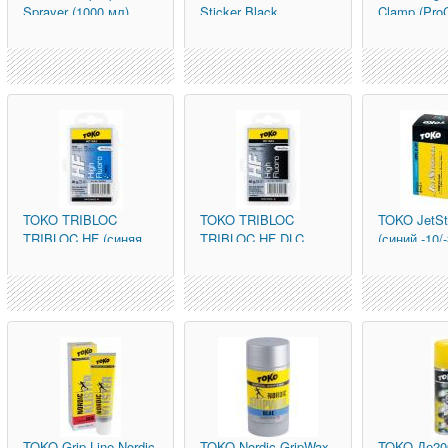
Sprayer (1000 мл)
Sticker Black
Clamp (Pro
TOKO
TRIBLOC
TOKO
TRIBLOC
TOKO
JetS
TRIBLOC HF (синяя,
TRIBLOC HF DLC
(синий -10/
-10/-30С, 40 гр.)
(черная с
гр.)
молибденом, базов
TOKO
Grip Line Nordic
TOKO
Nordic GripWax
TOKO
До20