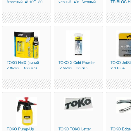
(красный -4/-10С, 30
черный, 40г. (черный,
TRIBLOC HF
гр.)
40г.)
-10/-30С, 12
TOKO
HelX (синий
TOKO
X-Cold Powder
TOKO
JetS
-10/-30С, 100 мл)
(-15/-30С, 50 гр.)
2.0 Blue
TOKO
Pump-Up
TOKO
TOKO Letter
TOKO
Edge