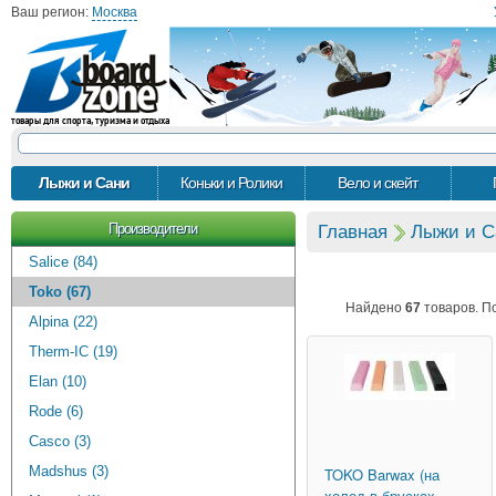
Ваш регион:
Москва
товары для спорта, туризма и отдыха
Лыжи и Сани
Коньки и Ролики
Вело и скейт
Производители
Главная
Лыжи и С
Salice (84)
Toko (67)
Найдено
67
товаров. П
Alpina (22)
Therm-IC (19)
Elan (10)
Rode (6)
Casco (3)
Madshus (3)
TOKO
Barwax (на
холод в брусках