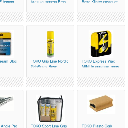
 (синяя,
(для кантореза Ergo
Base Klister (зеленая
0 гр.)
Speed Top, Spar
базовая , 0
tream Bloc
TOKO
Grip Line Nordic
TOKO
Express Wax
GripSpray Base
MINI (c аппликатором
(зеленая базовая ,
0/-30С, 75мл.)
 Angle Pro
TOKO
Sport Line Grip
TOKO
Plasto Cork