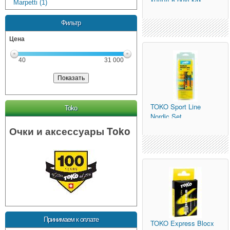
Marpetti (1)
2,5кг.)
Фильтр
Цена
40
31 000
TOKO
Sport Line
Toko
Nordic Set
Очки и аксессуары Toko
Принимаем к оплате
TOKO
Express Blocx