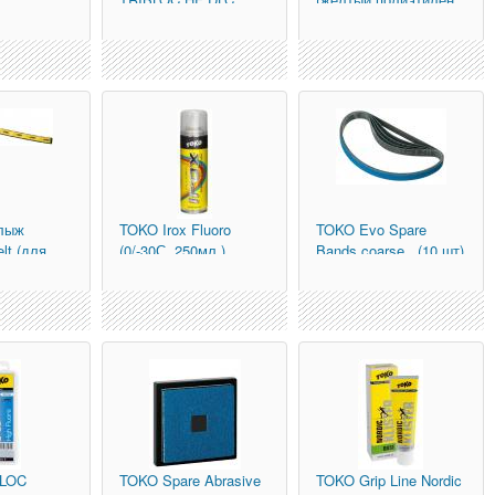
(черная с
25м х 1,2 м)
молибденом, базов
лыж
TOKO
Irox Fluoro
TOKO
Evo Spare
elt (для
(0/-30С, 250мл.)
Bands coarse . (10 шт)
 пар
BLOC
TOKO
Spare Abrasive
TOKO
Grip Line Nordic