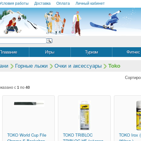
Условия работы
Доставка
Оплата
Личный кабинет
Плавание
Игры
Туризм
Фитнес
ани
Горные лыжи
Очки и аксессуары
Toko
Сортиро
оказано с
1
по
40
TOKO
World Cup File
TOKO
TRIBLOC
TOKO
Irox 
Chrome S Backshop
TRIBLOC HF (жёлтая,
250мл.)