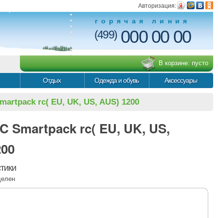
Авторизация:
горячая линия
000 00 00
(499)
В корзине:
пусто
Отдых
Одежда и обувь
Аксессуары
martpack rc( EU, UK, US, AUS) 1200
C Smartpack rc( EU, UK, US,
200
тики
делен
-