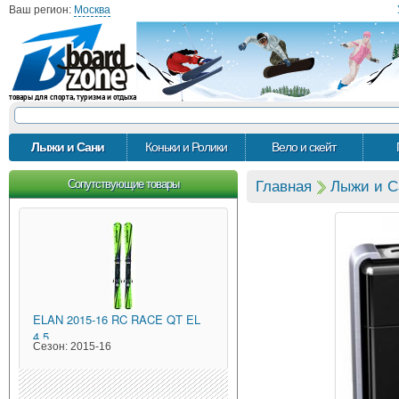
Ваш регион:
Москва
товары для спорта, туризма и отдыха
Лыжи и Сани
Коньки и Ролики
Вело и скейт
Сопутствующие товары
Главная
Лыжи и С
ELAN
2015-16 RC RACE QT EL
4.5
Сезон:
2015-16