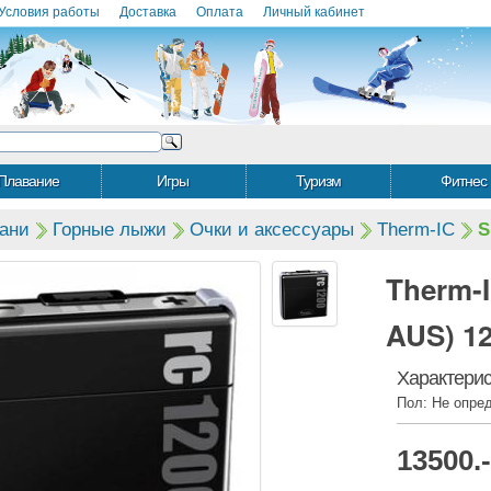
Условия работы
Доставка
Оплата
Личный кабинет
Плавание
Игры
Туризм
Фитнес
ани
Горные лыжи
Очки и аксессуары
Therm-IC
S
Therm-I
AUS) 1
Характерис
Пол: Не опре
13500
.