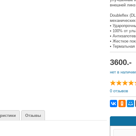
внешней линз
Doubleflex (
механических
• Ударопрочн
• 100% от ул
• Антизапоте
• Жесткое по
• Термальная
3600
.-
нет в наличии
0 отзывов
еристики
Отзывы