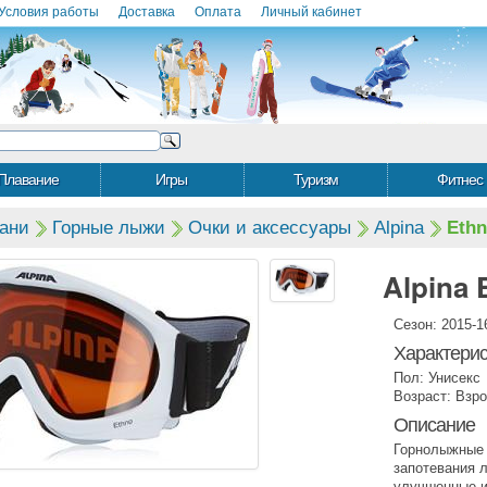
Условия работы
Доставка
Оплата
Личный кабинет
Плавание
Игры
Туризм
Фитнес
ани
Горные лыжи
Очки и аксессуары
Alpina
Ethn
Alpina 
Сезон: 2015-1
Характерис
Пол: Унисекс
Возраст: Взр
Описание
Горнолыжные 
запотевания 
улучшенные и