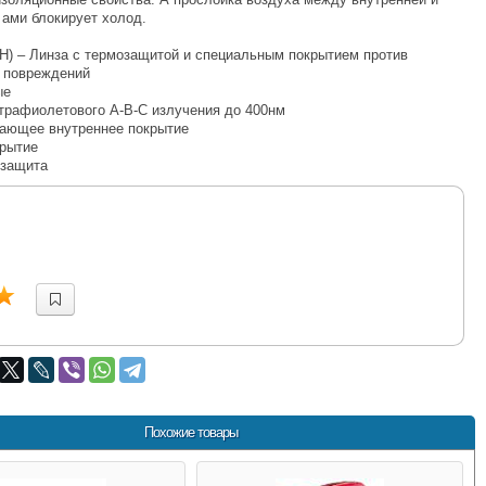
 ами блокирует холод.
DLH) – Линза с термозащитой и специальным покрытием против
 повреждений
ые
ьтрафиолетового A-B-C излучения до 400нм
вающее внутреннее покрытие
крытие
 защита
Похожие товары