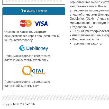
Горнолыжные очки с систе
запотевания линз. Линза 
улучшенные изоляционные
Принимаем к оплате
внешней линз ами блокиру
Doubleflex (DLH) – Линза
механических поврежден
• Ударопрочные
• 100% от ультрафиолетов
Оплата по банковским картам
• Антизапотевающее внут
осуществляется через процессинговый
• Жесткое покрытие
центр IntellectMoney
• Термальная защита
Принимаем к оплате средства из
платежной системы WebMoney
Принимаем к оплате средства из
платежной системы QIWI
Copyright © 2005-2026