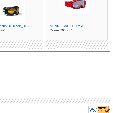
thno DH black_DH S2
ALPINA
CARAT D MM
14-15
Сезон:
2016-17