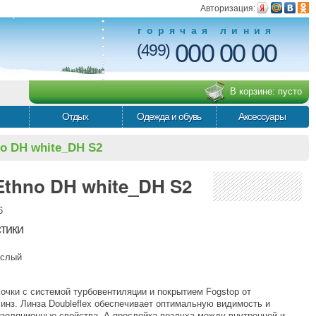
Авторизация:
горячая линия
000 00 00
(499)
В корзине:
пусто
Отдых
Одежда и обувь
Аксессуары
o DH white_DH S2
Ethno DH white_DH S2
6
тики
ослый
очки с системой турбовентиляции и покрытием Fogstop от
линз. Линза Doubleflex обеспечивает оптимальную видимость и
золяционные свойства. А прослойка воздуха между внутренней и